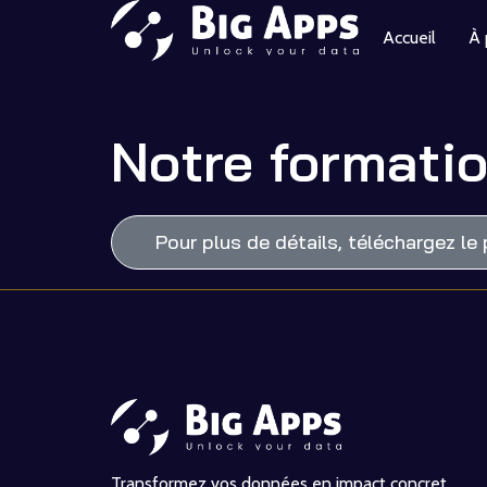
Accueil
À 
Notre formati
Pour plus de détails, téléchargez l
Transformez vos données en impact concret